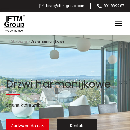
biuro@iftm-group.com
801 88 99 87
IFTM
>
Drzwi
>
Drzwi harmonijkowe
Drzwi harmonijkowe
Ściana, która znika
Zadzwoń do nas
Kontakt