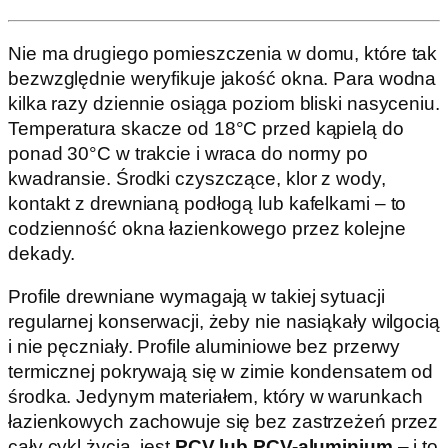
Nie ma drugiego pomieszczenia w domu, które tak
bezwzględnie weryfikuje jakość okna. Para wodna
kilka razy dziennie osiąga poziom bliski nasyceniu.
Temperatura skacze od 18°C przed kąpielą do
ponad 30°C w trakcie i wraca do normy po
kwadransie. Środki czyszczące, klor z wody,
kontakt z drewnianą podłogą lub kafelkami – to
codzienność okna łazienkowego przez kolejne
dekady.
Profile drewniane wymagają w takiej sytuacji
regularnej konserwacji, żeby nie nasiąkały wilgocią
i nie pęczniały. Profile aluminiowe bez przerwy
termicznej pokrywają się w zimie kondensatem od
środka. Jedynym materiałem, który w warunkach
łazienkowych zachowuje się bez zastrzeżeń przez
cały cykl życia, jest
PCV lub PCV-aluminium
– i to