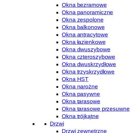
Okna bezramowe
Okna panoramiczne
Okna zespolone
Okna balkonowe
Okna antracytowe
Okna łazienkowe
Okna dwuszybowe
Okna czteroszybowe
Okna dwuskrzydłowe
Okna trzyskrzydłowe
Okna HST
Okna narożne
Okna pasywne
Okna tarasowe
Okna tarasowe przesuwne
Okna trójkątne
Drzwi
Drzwi zewnętrzne