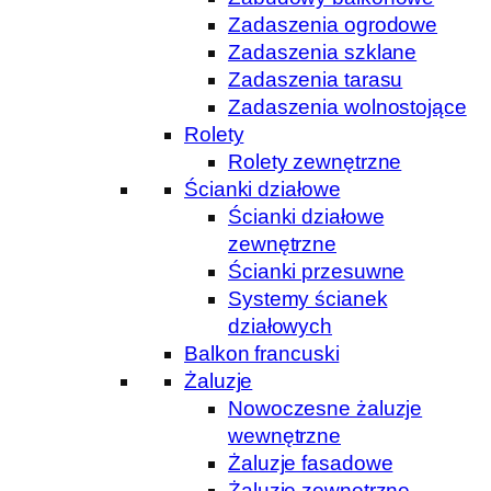
Zadaszenia ogrodowe
Zadaszenia szklane
Zadaszenia tarasu
Zadaszenia wolnostojące
Rolety
Rolety zewnętrzne
Ścianki działowe
Ścianki działowe
zewnętrzne
Ścianki przesuwne
Systemy ścianek
działowych
Balkon francuski
Żaluzje
Nowoczesne żaluzje
wewnętrzne
Żaluzje fasadowe
Żaluzje zewnętrzne