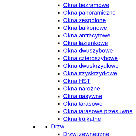
Okna bezramowe
Okna panoramiczne
Okna zespolone
Okna balkonowe
Okna antracytowe
Okna łazienkowe
Okna dwuszybowe
Okna czteroszybowe
Okna dwuskrzydłowe
Okna trzyskrzydłowe
Okna HST
Okna narożne
Okna pasywne
Okna tarasowe
Okna tarasowe przesuwne
Okna trójkątne
Drzwi
Drzwi zewnętrzne