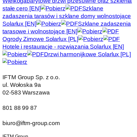
Wielkogabarytowe drzwi przesuwne oraz szklenia
stałe cero [EN]
Szklane
zadaszenia tarasów i szklane domy wolnostojące
Solarlux [EN]
Szklane zadaszenia
tarasowe i wolnostojące [EN]
Ogrody Zimowe Solarlux [PL]
Hotele i restauracje - rozwiązania Solarlux [EN]
Drzwi harmonijkowe Solarlux [PL]
IFTM Group Sp. z o.o.
ul. Wołoska 9a
02-583 Warszawa
801 88 99 87
biuro@iftm-group.com
IFTM Group