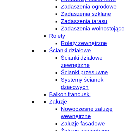
Zadaszenia ogrodowe
Zadaszenia szklane
Zadaszenia tarasu
Zadaszenia wolnostojące
Rolety
Rolety zewnętrzne
Ścianki działowe
Ścianki działowe
zewnętrzne
Ścianki przesuwne
Systemy ścianek
działowych
Balkon francuski
Żaluzje
Nowoczesne żaluzje
wewnętrzne
Żaluzje fasadowe
Żaluzje zewnętrzne