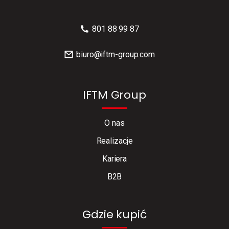
801 88 99 87
biuro@iftm-group.com
IFTM Group
O nas
Realizacje
Kariera
B2B
Gdzie kupić