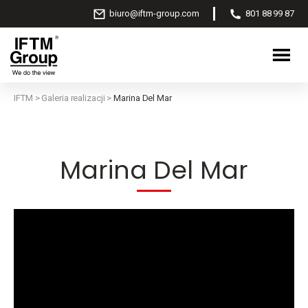
biuro@iftm-group.com
801 88 99 87
IFTM
>
Galeria realizacji
>
Marina Del Mar
Marina Del Mar