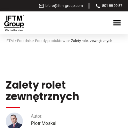
biuro@iftm-group.com
801 88 99 87
IFTM
>
Poradnik
>
Porady produktowe
>
Zalety rolet zewnętrznych
Zalety rolet
zewnętrznych
Autor:
Piotr Moskal