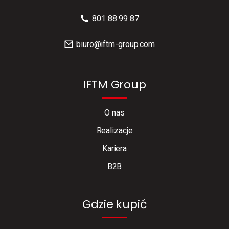
801 88 99 87
biuro@iftm-group.com
IFTM Group
O nas
Realizacje
Kariera
B2B
Gdzie kupić