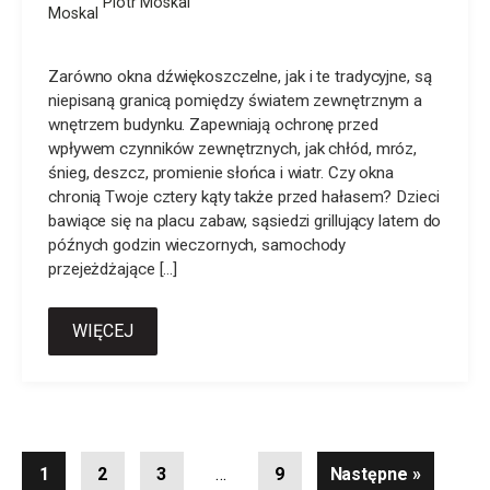
Piotr Moskal
Zarówno okna dźwiękoszczelne, jak i te tradycyjne, są
niepisaną granicą pomiędzy światem zewnętrznym a
wnętrzem budynku. Zapewniają ochronę przed
wpływem czynników zewnętrznych, jak chłód, mróz,
śnieg, deszcz, promienie słońca i wiatr. Czy okna
chronią Twoje cztery kąty także przed hałasem? Dzieci
bawiące się na placu zabaw, sąsiedzi grillujący latem do
późnych godzin wieczornych, samochody
przejeżdżające […]
WIĘCEJ
Stronicowanie
1
2
3
…
9
Następne »