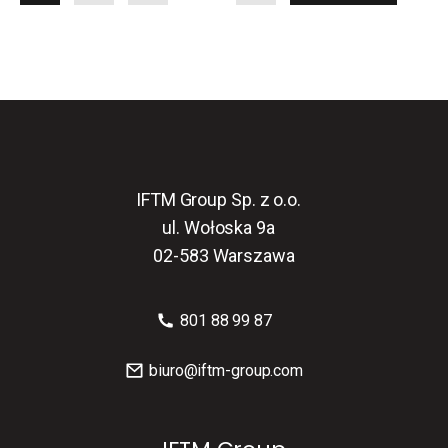
wpisów
IFTM Group Sp. z o.o.
ul. Wołoska 9a
02-583 Warszawa
801 88 99 87
biuro@iftm-group.com