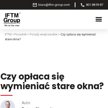
biuro@iftm-group.com
801 88 99 87
IFTM
>
Poradnik
>
Porady wnętrzarskie
>
Czy opłaca się wymieniać
stare okna?
Czy opłaca się
wymieniać stare okna?
Autor: