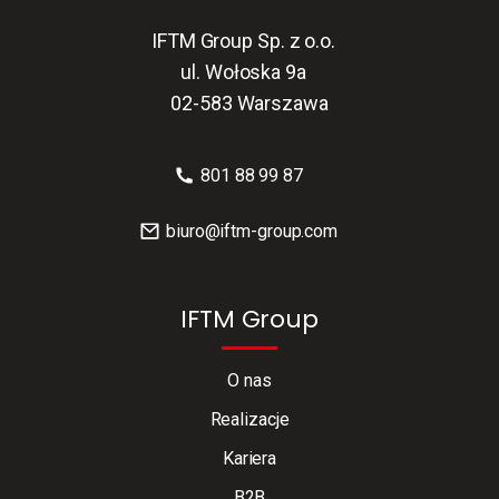
IFTM Group Sp. z o.o.
ul. Wołoska 9a
02-583 Warszawa
801 88 99 87
biuro@iftm-group.com
IFTM Group
O nas
Realizacje
Kariera
B2B