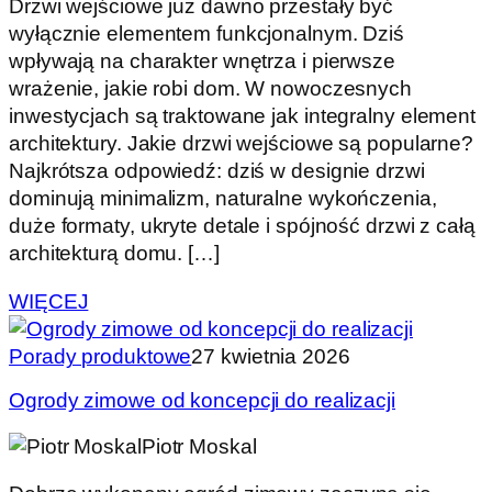
Drzwi wejściowe już dawno przestały być
wyłącznie elementem funkcjonalnym. Dziś
wpływają na charakter wnętrza i pierwsze
wrażenie, jakie robi dom. W nowoczesnych
inwestycjach są traktowane jak integralny element
architektury. Jakie drzwi wejściowe są popularne?
Najkrótsza odpowiedź: dziś w designie drzwi
dominują minimalizm, naturalne wykończenia,
duże formaty, ukryte detale i spójność drzwi z całą
architekturą domu. […]
WIĘCEJ
Porady produktowe
27 kwietnia 2026
Ogrody zimowe od koncepcji do realizacji
Piotr Moskal