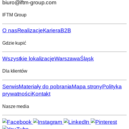
biuro@iftm-group.com
IFTM Group
O nas
Realizacje
Kariera
B2B
Gdzie kupić
Wszystkie lokalizacje
Warszawa
Śląsk
Dla klientów
Serwis
Materiały do pobrania
Mapa strony
Polityka
prywatności
Kontakt
Nasze media