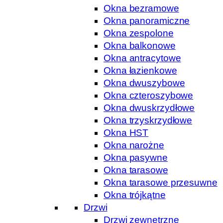
Okna bezramowe
Okna panoramiczne
Okna zespolone
Okna balkonowe
Okna antracytowe
Okna łazienkowe
Okna dwuszybowe
Okna czteroszybowe
Okna dwuskrzydłowe
Okna trzyskrzydłowe
Okna HST
Okna narożne
Okna pasywne
Okna tarasowe
Okna tarasowe przesuwne
Okna trójkątne
Drzwi
Drzwi zewnętrzne