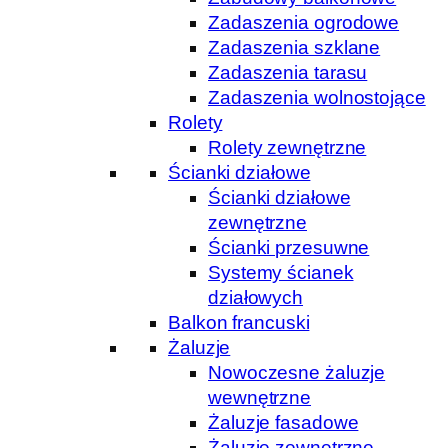
Zadaszenia ogrodowe
Zadaszenia szklane
Zadaszenia tarasu
Zadaszenia wolnostojące
Rolety
Rolety zewnętrzne
Ścianki działowe
Ścianki działowe
zewnętrzne
Ścianki przesuwne
Systemy ścianek
działowych
Balkon francuski
Żaluzje
Nowoczesne żaluzje
wewnętrzne
Żaluzje fasadowe
Żaluzje zewnętrzne