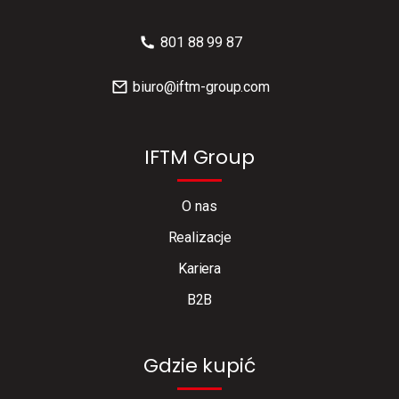
801 88 99 87
biuro@iftm-group.com
IFTM Group
O nas
Realizacje
Kariera
B2B
Gdzie kupić