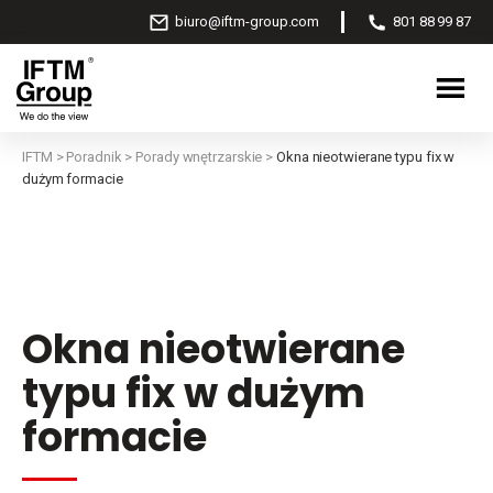
biuro@iftm-group.com
801 88 99 87
IFTM
>
Poradnik
>
Porady wnętrzarskie
>
Okna nieotwierane typu fix w
dużym formacie
Okna nieotwierane
typu fix w dużym
formacie