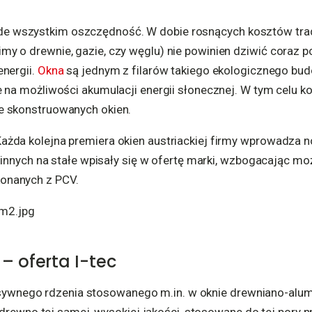
e wszystkim oszczędność. W dobie rosnących kosztów tra
y o drewnie, gazie, czy węglu) nie powinien dziwić coraz po
energii.
Okna
są jednym z filarów takiego ekologicznego bu
e na możliwości akumulacji energii słonecznej. W tym celu k
e skonstruowanych okien.
żda kolejna premiera okien austriackiej firmy wprowadza n
ka innych na stałe wpisały się w ofertę marki, wzbogacając 
onanych z PCV.
– oferta I-tec
asywnego rdzenia stosowanego m.in. w oknie drewniano-alu