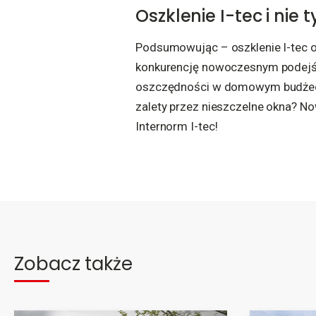
Oszklenie I-tec i nie 
Podsumowując – oszklenie I-tec o
konkurencję nowoczesnym podejśc
oszczędności w domowym budżecie.
zalety przez nieszczelne okna? 
Internorm I-tec!
Zobacz także