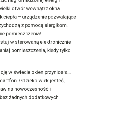
acić nagromadzonej energii?
wielki otwór wewnątrz okna
k ciepła – urządzenie pozwalające
rzychodzą z pomocą alergikom.
nie pomieszczenia!
estuj w sterowaną elektronicznie
niaj pomieszczenia, kiedy tylko
cję w świecie okien przyniosła…
martfon. Gdziekolwiek jesteś,
staw na nowoczesność i
ą, bez żadnych dodatkowych