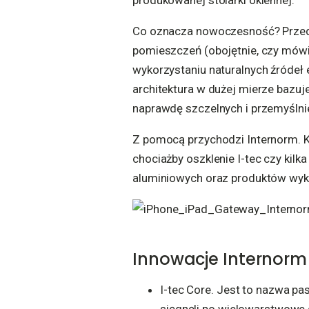
produkowanej stolarki okiennej.
Co oznacza nowoczesność? Przed
pomieszczeń (obojętnie, czy mówim
wykorzystaniu naturalnych źródeł 
architektura w dużej mierze bazuj
naprawdę szczelnych i przemyślni
Z pomocą przychodzi Internorm. Ka
chociażby oszklenie I-tec czy kil
aluminiowych oraz produktów wyk
Innowacje Internorm 
I-tec Core. Jest to nazwa p