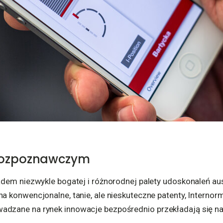
rozpoznawczym
kładem niezwykle bogatej i różnorodnej palety udoskonaleń a
 na konwencjonalne, tanie, ale nieskuteczne patenty, Intern
wadzane na rynek innowacje bezpośrednio przekładają się n