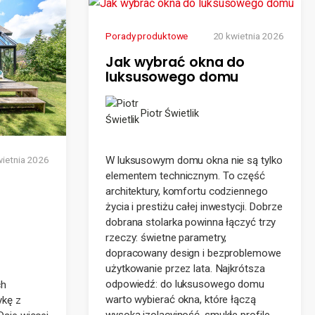
Porady produktowe
20 kwietnia 2026
Jak wybrać okna do
luksusowego domu
Piotr Świetlik
W luksusowym domu okna nie są tylko
wietnia 2026
elementem technicznym. To część
architektury, komfortu codziennego
życia i prestiżu całej inwestycji. Dobrze
dobrana stolarka powinna łączyć trzy
rzeczy: świetne parametry,
dopracowany design i bezproblemowe
użytkowanie przez lata. Najkrótsza
odpowiedź: do luksusowego domu
ch
warto wybierać okna, które łączą
ykę z