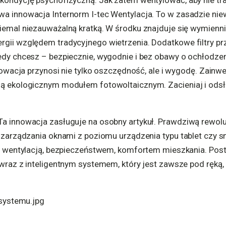
kondycję psychofizyczną. Jak zatem wentylować, aby nie tr
a innowacja Internorm I-tec Wentylacja. To w zasadzie nie
iemal niezauważalną kratką. W środku znajduje się wymienni
gii względem tradycyjnego wietrzenia. Dodatkowe filtry p
edy chcesz – bezpiecznie, wygodnie i bez obawy o ochłodze
nnowacja przynosi nie tylko oszczędność, ale i wygodę. Zainw
ą ekologicznym modułem fotowoltaicznym. Zacieniaj i odsła
a innowacja zasługuje na osobny artykuł. Prawdziwą rewolu
 zarządzania oknami z poziomu urządzenia typu tablet czy s
ad wentylacją, bezpieczeństwem, komfortem mieszkania. Po
 wraz z inteligentnym systemem, który jest zawsze pod ręk