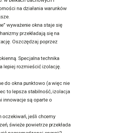
p. w belkach dachowych i
orności na działania warunków
jsze.
ne” wyważenie okna staje się
hanizmy przekładają się na
tację. Oszczędzaj poprzez
okienną. Specjalna technika
 lepiej rozmieścić izolację.
ne do okna punktowo (a więc nie
ec to lepsza stabilność, izolacja
i innowacje są oparte o
 oczekiwań, jeśli chcemy
zeń, świeże powietrze przekłada