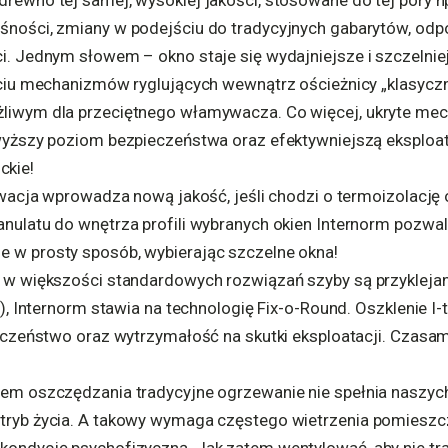
rewno tej samej, wysokiej jakości, stosowane do tej pory n
śności, zmiany w podejściu do tradycyjnych gabarytów, odp
i. Jednym słowem – okno staje się wydajniejsze i szczelnie
ryciu mechanizmów ryglujących wewnątrz ościeżnicy „klasycz
liwym dla przeciętnego włamywacza. Co więcej, ukryte mec
 wyższy poziom bezpieczeństwa oraz efektywniejszą eksploa
kie!
nowacja wprowadza nową jakość, jeśli chodzi o termoizolację 
nulatu do wnętrza profili wybranych okien Internorm pozwala
 w prosty sposób, wybierając szczelne okna!
y w większości standardowych rozwiązań szyby są przykleja
e), Internorm stawia na technologię Fix-o-Round. Oszklenie I-t
ieczeństwo oraz wytrzymałość na skutki eksploatacji. Czasam
dem oszczędzania tradycyjne ogrzewanie nie spełnia naszych
tryb życia. A takowy wymaga częstego wietrzenia pomieszc