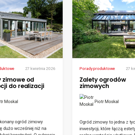
duktowe
27 kwietnia 2026
Porady produktowe
27 k
 zimowe od
Zalety ogrodów
ji do realizacji
zimowych
tr Moskal
Piotr Moskal
konany ogród zimowy
Ogród zimowy to jedna z ty
ę dużo wcześniej niż na
inwestycji, które łączą estet