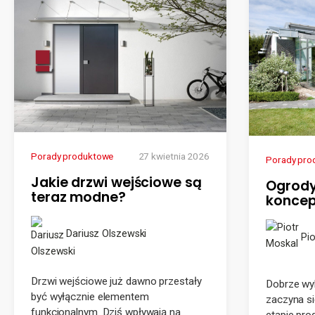
Porady produktowe
27 kwietnia 2026
Porady pro
Jakie drzwi wejściowe są
Ogrody
teraz modne?
koncepc
Dariusz Olszewski
Pio
Drzwi wejściowe już dawno przestały
Dobrze wy
być wyłącznie elementem
zaczyna si
funkcjonalnym. Dziś wpływają na