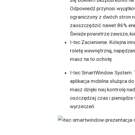
się bowiem bezpośrednio na 
Odpowiedź przynosi wyjątkow
ograniczony z dwóch stron n
zaoszczędzić nawet 86% ener
Świeże powietrze zawsze, ki
I-tec Zacienienie. Kolejna i
roletę wewnętrzną, napędzan
masz na to ochotę.
I-tec SmartWindow System. T
aplikacja mobilna służąca do
masz dzięki niej kontrolę n
oszczędzaj czas i pieniądze
wyrzeczeń.