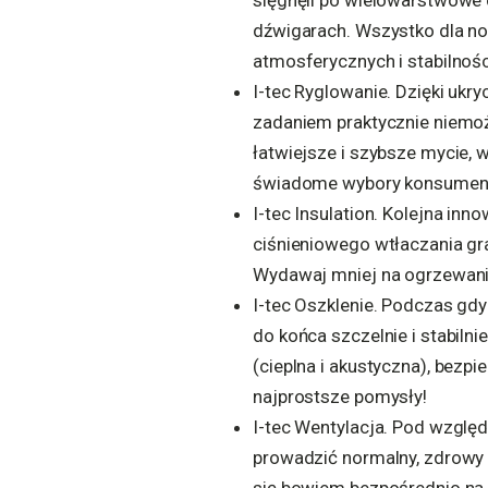
sięgnęli po wielowarstwowe d
dźwigarach. Wszystko dla no
atmosferycznych i stabilnośc
I-tec Ryglowanie. Dzięki uk
zadaniem praktycznie niemoż
łatwiejsze i szybsze mycie,
świadome wybory konsumenc
I-tec Insulation. Kolejna in
ciśnieniowego wtłaczania gra
Wydawaj mniej na ogrzewanie
I-tec Oszklenie. Podczas gd
do końca szczelnie i stabilni
(cieplna i akustyczna), bezp
najprostsze pomysły!
I-tec Wentylacja. Pod wzglę
prowadzić normalny, zdrowy 